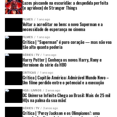
Luzes piscando na escuridão: a despedida perfeita
(e agridoce) de Stranger Things
FILMES
1 ano ago
Voltar a acreditar no bem: o novo Superman e a
necessidade de esperança no cinema
FILMES
1 ano ago
Crítica | “Superman” é puro coração — mas não voa
tão alto quanto poderia
SÉRIES | TV
1 ano ago
Harry Potter | Conheça os novos Harry, Rony e
Hermione da série da HBO
CRÍTICAS
1 ano ago
Crítica | Capitão América: Admirável Mundo Novo –
Um filme perdido entre o potencial e a execução
HQS | LIVROS
2 anos ago
DC Universe Infinite Chega ao Brasil: Mais de 25 mil
HQs na palma da sua mão!
SÉRIES | TV
3 anos ago
Crítica | ‘Percy Jackson e os Olimpianos’: uma