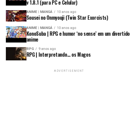
v 1.8.1 (para PC e Celular)
ANIME | MANGÁ
10 anos ago
Sousei no Onmyouji (Twin Star Exorcists)
ANIME | MANGÁ
10 anos ago
KonoSuba | RPG e humor ‘no sense’ em um divertido
anime
RPG
9 anos ago
RPG | Interpretando… os Magos
ADVERTISEMENT