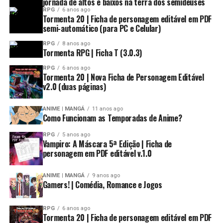
jornada de altos e baixos na terra dos semideuses
RPG
6 anos ago
Tormenta 20 | Ficha de personagem editável em PDF
semi-automático (para PC e Celular)
RPG
8 anos ago
Tormenta RPG | Ficha T (3.0.3)
RPG
6 anos ago
Tormenta 20 | Nova Ficha de Personagem Editável
v2.0 (duas páginas)
ANIME | MANGÁ
11 anos ago
Como Funcionam as Temporadas de Anime?
RPG
5 anos ago
Vampiro: A Máscara 5ª Edição | Ficha de
personagem em PDF editável v.1.0
ANIME | MANGÁ
9 anos ago
Gamers! | Comédia, Romance e Jogos
RPG
6 anos ago
Tormenta 20 | Ficha de personagem editável em PDF