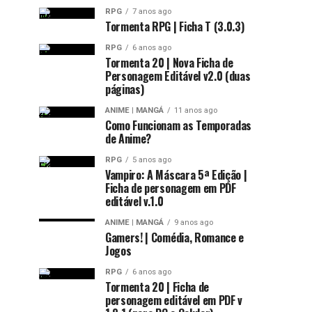
RPG
7 anos ago
Tormenta RPG | Ficha T (3.0.3)
RPG
6 anos ago
Tormenta 20 | Nova Ficha de
Personagem Editável v2.0 (duas
páginas)
ANIME | MANGÁ
11 anos ago
Como Funcionam as Temporadas
de Anime?
RPG
5 anos ago
Vampiro: A Máscara 5ª Edição |
Ficha de personagem em PDF
editável v.1.0
ANIME | MANGÁ
9 anos ago
Gamers! | Comédia, Romance e
Jogos
RPG
6 anos ago
Tormenta 20 | Ficha de
personagem editável em PDF v