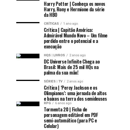
Harry Potter | Conheça os novos
Harry, Rony e Hermione da série
da HBO
CRÍTICAS
1 ano ago
Crítica | Capitão América:
Admirável Mundo Novo – Um filme
perdido entre o potencial e a
execução
HQS | LIVROS
2 anos ago
DC Universe Infinite Chega ao
Brasil: Mais de 25 mil HQs na
palma da sua mão!
SÉRIES | TV
2 anos ago
Crítica | ‘Percy Jackson e os
Olimpianos’: uma jornada de altos
e baixos na terra dos semideuses
RPG
6 anos ago
Tormenta 20 | Ficha de
personagem editável em PDF
semi-automático (para PC e
Celular)