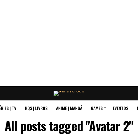
ÉRIES | TV
HQS | LIVROS
ANIME | MANGÁ
GAMES
EVENTOS
All posts tagged "Avatar 2"