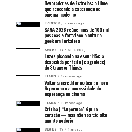
Devoradores de Estrelas: o filme
que reacende a esperança no
cinema moderno
EVENTOS
5 meses ago
SANA 2026 reúne mais de 100 mil
pessoas e fortalece a cultura
geek em Fortaleza
SÉRIES | TV
6 meses ago
Luzes piscando na escuridão: a
despedida perfeita (e agridoce)
de Stranger Things
FILMES
12 meses ago
Voltar a acreditar no bem: o novo
Superman e a necessidade de
esperança no cinema
FILMES
12 meses ago
Crítica | “Superman” é puro
coração — mas não voa tão alto
quanto poderia
SÉRIES | TV
1 ano ago