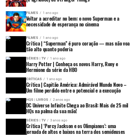
FILMES
1 ano ago
Voltar a acreditar no bem: o novo Superman e a
necessidade de esperança no cinema
FILMES
1 ano ago
Crítica | “Superman” é puro coração — mas não voa
tão alto quanto poderia
SÉRIES | TV
1 ano ago
Harry Potter | Conheça os novos Harry, Rony e
Hermione da série da HBO
CRÍTICAS
1 ano ago
Crítica | Capitão América: Admirável Mundo Novo –
Um filme perdido entre o potencial e a execução
HQS | LIVROS
2 anos ago
DC Universe Infinite Chega ao Brasil: Mais de 25 mil
HQs na palma da sua mão!
SÉRIES | TV
3 anos ago
Crítica | ‘Percy Jackson e os Olimpianos’: uma
jornada de altos e baixos na terra dos semideuses